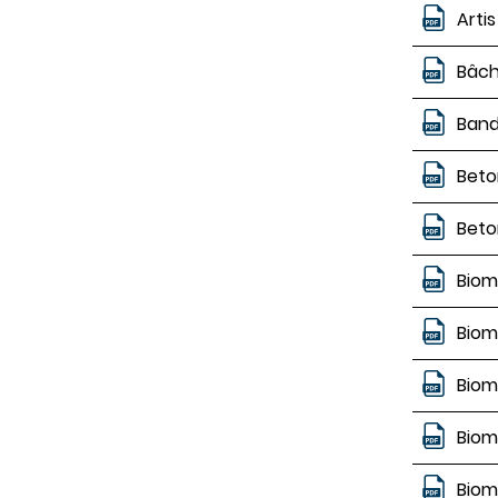
Arti
Bâch
Band
Beto
Beto
Biom
Biom
Biom
Biom
Biom