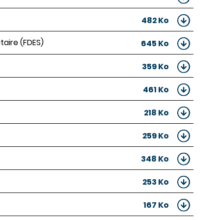
482 Ko
taire (FDES)
645 Ko
359 Ko
461 Ko
218 Ko
259 Ko
348 Ko
253 Ko
167 Ko