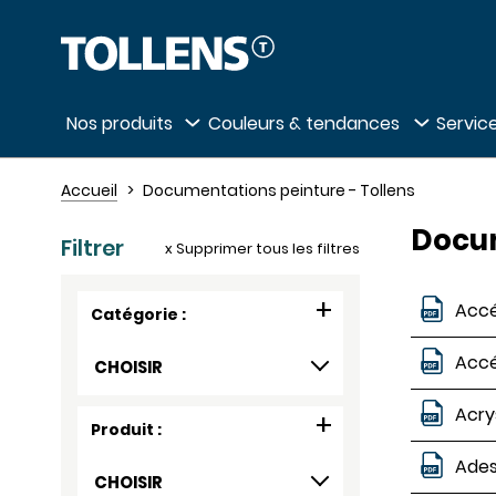
Passer la liste des magasins et aller au 
Nos produits
Couleurs & tendances
Service
Accueil
Documentations peinture - Tollens
Docum
Filtrer
x Supprimer tous les filtres
Accé
Catégorie :
Accé
CHOISIR
Acry
Produit :
Ades
CHOISIR