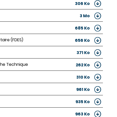
306 Ko
3 Mo
685 Ko
taire (FDES)
656 Ko
371 Ko
Fiche Technique
262 Ko
310 Ko
961 Ko
935 Ko
963 Ko