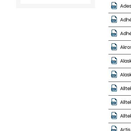
Ades
Adhé
Adhé
Akro
Alas
Alas
Allt
Allt
Allt
Arti