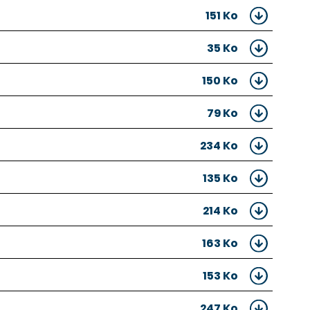
151 Ko
35 Ko
150 Ko
79 Ko
234 Ko
135 Ko
214 Ko
163 Ko
153 Ko
247 Ko