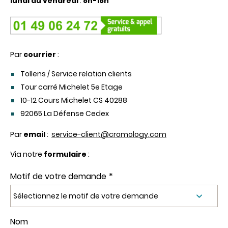
lundi au vendredi
:
8h-
18h
Par
courrier
:
Tollens / Service relation clients
Tour carré Michelet 5e Etage
10-12 Cours Michelet CS 40288
92065 La Défense Cedex
Par
email
:
service-client@cromology.com
Via notre
formulaire
:
Motif de votre demande
Nom