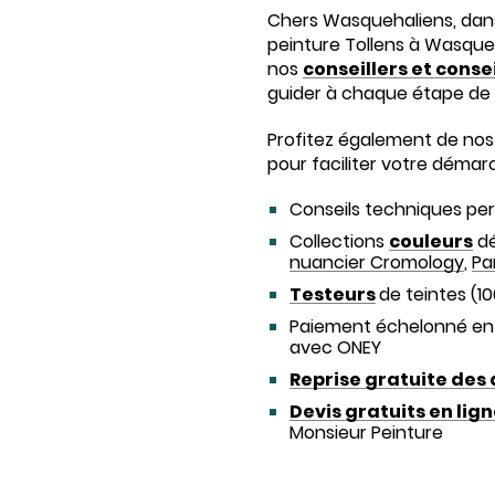
Chers Wasquehaliens, dan
peinture Tollens à Wasqueh
nos
conseillers et conse
guider à chaque étape de 
Profitez également de nos 
pour faciliter votre démar
Conseils techniques pe
Collections
couleurs
dé
nuancier Cromology
,
Pa
Testeurs
de teintes (1
Paiement échelonné e
avec ONEY
Reprise gratuite des
Devis gratuits en lig
Monsieur Peinture