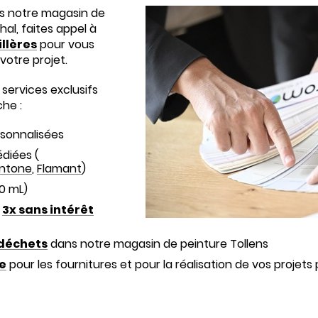
s notre magasin de
al, faites appel à
illères
pour vous
votre projet.
services exclusifs
che :
rsonnalisées
diées (
ntone
,
Flamant
)
00 mL)
n
3x sans intérêt
 déchets
dans notre magasin de peinture Tollens
ne
pour les fournitures et pour la réalisation de vos projets p