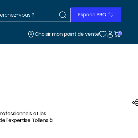
Rechercher dans le site
r dans le site
Espace PRO
Choisir mon point de vente
0
rofessionnels et les
e l'expertise Tollens à