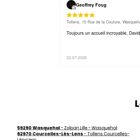
Geoffrey Foug
Tollens, 15 Rue de la Couture, Wasqueh
Toujours un accueil incroyable, David
22-07-2026
L
59290 Wasquehal
- Zolpan Lille - Wasquehal
62970 Courcelles-Lès-Lens
- Tollens Courcelles-
Lès-Lens