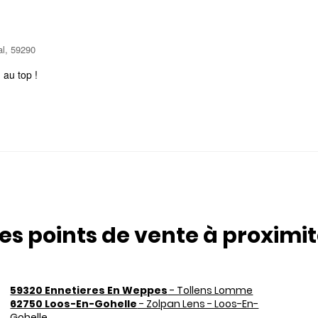
al, 59290
 au top !
es points de vente à proximi
59320 Ennetieres En Weppes
- Tollens Lomme
62750 Loos-En-Gohelle
- Zolpan Lens - Loos-En-
Gohelle