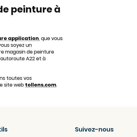
e peinture à
ure application
, que vous
vous soyez un
re magasin de peinture
l'autoroute A22 et à
ns toutes vos
re site web
tollens.com
.
ils
Suivez-nous