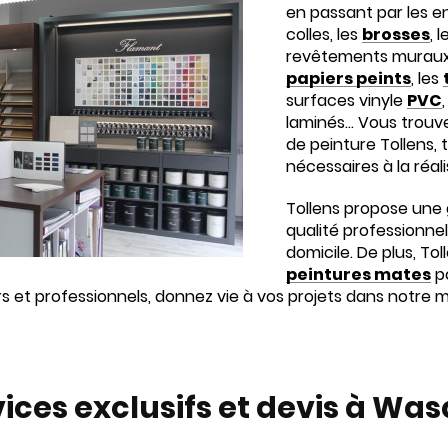
en passant par les en
colles, les
brosses
, 
revêtements muraux
papiers peints
, les
surfaces vinyle
PVC
laminés... Vous trou
de peinture Tollens, 
nécessaires à la réal
Tollens propose une
qualité professionne
domicile. De plus, To
peintures mates
po
iers et professionnels, donnez vie à vos projets dans notre
vices exclusifs et devis à W