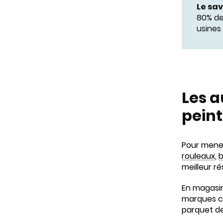
Le sav
80% de
usines 
Les a
peint
Pour mener
rouleaux
,
b
meilleur ré
En magasi
marques c
parquet de