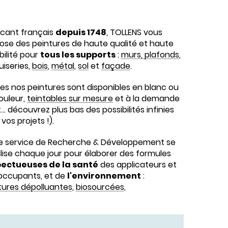
icant français
depuis 1748
, TOLLENS vous
ose des peintures de haute qualité et haute
bilité pour
tous les supports
:
murs, plafonds
,
iseries,
bois
,
métal
,
sol
et
façade
.
es nos peintures sont disponibles en blanc ou
ouleur,
teintables sur mesure
et à la demande
… découvrez plus bas des possibilités infinies
vos projets !).
e service de Recherche & Développement se
lise chaque jour pour élaborer des formules
ectueuses de la santé
des applicateurs et
occupants, et de
l'environnement
:
tures dépolluantes
,
biosourcées
,