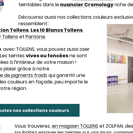
teintables dans le
nuancier Cromology
riche de
Découvrez aussi nos collections couleurs exclusiv
ressemblent :
tion Tollens
,
Les 10 Blancs Tollens
,
 Tollens
et
Pantone
.
e
, avec TOLLENS, vous pouvez aussi oser
 Les teintes
vives ou foncées
ne sont
ées à l’intérieur de votre maison !
 plaisir grâce à notre
e de pigments froids
qui garantit une
 des couleurs en façade, peu importe le
votre région.
outes nos collections couleurs
Vous trouverez,
en magasin TOLLENS
et ZOLPAN, des 
souhaitez essayer les teintes sur vos murs, comma