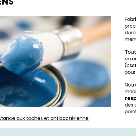
ENS
Fabr
prop
dura
menu
Tout
en c
(psst
pour 
Notr
mobi
resp
des 
pein
stance aux taches et antibactérienne
.