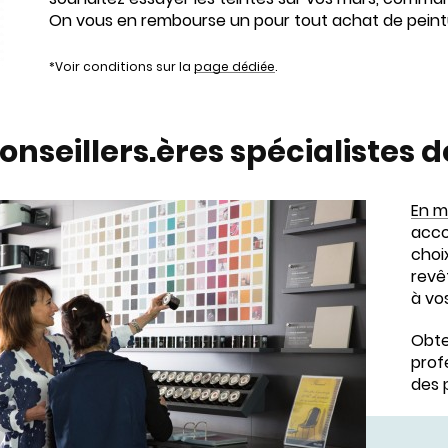
On vous en rembourse un pour tout achat de peint
*Voir conditions sur la
page dédiée
.
onseillers.ères spécialistes 
En m
acc
choi
revê
à vo
Obte
prof
des 