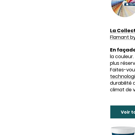
La Collec
Flamant by
En façad
la couleur.
plus réserv
Faites-vous
technologi
durabilité
climat de 
Voir t