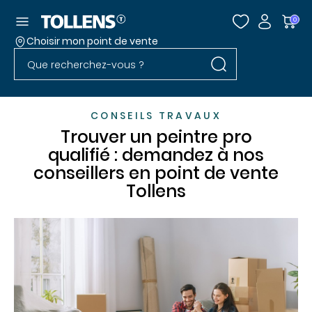
Accéder au menu
0
Choisir mon point de vente
Rechercher dans l
Passer la liste des magasins et aller au pied
Rechercher dans le site
CONSEILS TRAVAUX
Trouver un peintre pro
qualifié : demandez à nos
conseillers en point de vente
Tollens