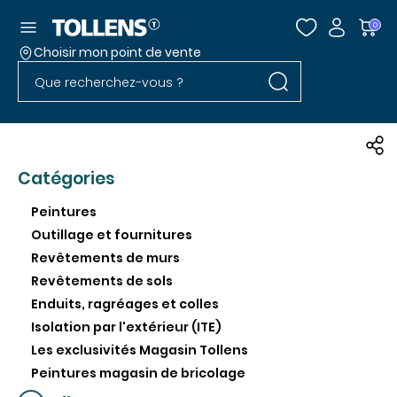
Accéder au menu
0
Choisir mon point de vente
Rechercher dans l
Passer la liste des magasins et aller au pied
Rechercher dans le site
Catégories
Peintures
Outillage et fournitures
Revêtements de murs
Revêtements de sols
Enduits, ragréages et colles
Isolation par l'extérieur (ITE)
Les exclusivités Magasin Tollens
Peintures magasin de bricolage