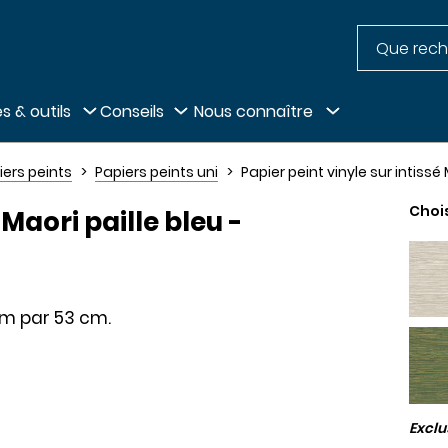
Recherche
pied de page
s & outils
Conseils
Nous connaître
iers peints
Papiers peints uni
Papier peint vinyle sur intiss
Choi
 Maori paille bleu -
5 m par 53 cm.
Excl