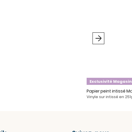
Suivant
Exclusivité Magasin
Papier peint intissé M
Vinyle sur intissé en 25