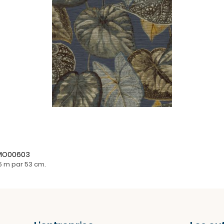
- MO00603
05 m par 53 cm.