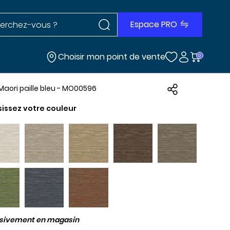
Rechercher dans le site
r dans le site
Espace PRO
Choisir mon point de vente
0
é Maori paille bleu - MO00596
sissez votre couleur
usivement en magasin