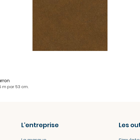
arron
05 m par 53 cm.
L'entreprise
Les out