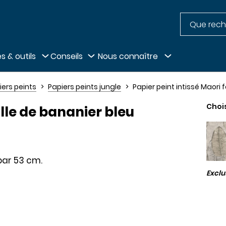
Recherche
pied de page
s & outils
Conseils
Nous connaître
iers peints
Papiers peints jungle
Papier peint intissé Maori 
Choi
ille de bananier bleu
par 53 cm.
Excl