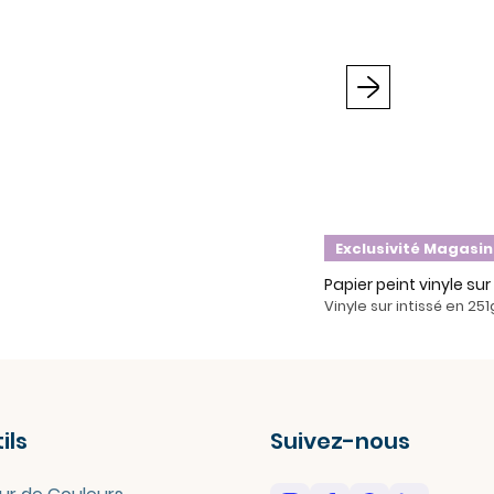
Suivant
Exclusivité Magasin
Papier peint vinyle su
Vinyle sur intissé en 25
ils
Suivez-nous