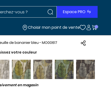
Rechercher dans le site
r dans le site
Espace PRO
Choisir mon point de vente
0
feuille de bananier bleu - MO00617
sissez votre couleur
usivement en magasin