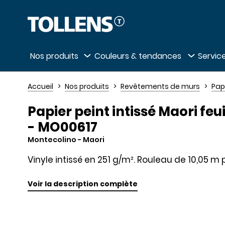
Passer la liste des magasins et aller au 
Nos produits
Couleurs & tendances
Service
Accueil
Nos produits
Revêtements de murs
Pap
Papier peint intissé Maori feu
- MO00617
Montecolino
- Maori
Vinyle intissé en 251 g/m². Rouleau de 10,05 m 
Voir la description complète