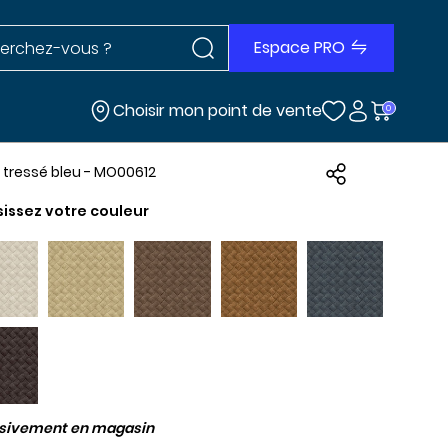
Rechercher dans le site
r dans le site
Espace PRO
Choisir mon point de vente
0
r tressé bleu - MO00612
sissez votre couleur
usivement en magasin