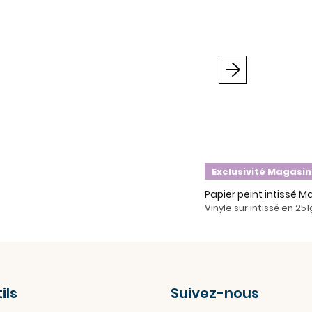
Suivant
Exclusivité Magasin
Papier peint intissé M
Vinyle sur intissé en 25
ils
Suivez-nous