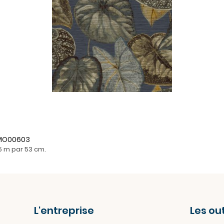
- MO00603
05 m par 53 cm.
L'entreprise
Les out