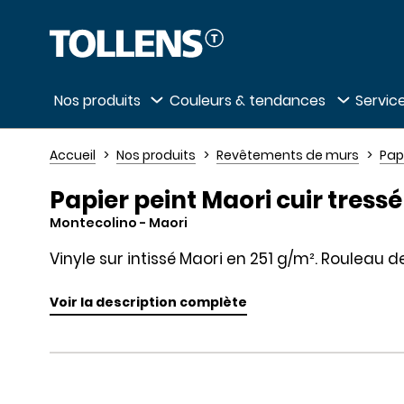
Passer la liste des magasins et aller au 
Nos produits
Couleurs & tendances
Service
Accueil
Nos produits
Revêtements de murs
Pap
Papier peint Maori cuir tress
Montecolino
- Maori
Vinyle sur intissé Maori en 251 g/m². Rouleau d
Voir la description complète