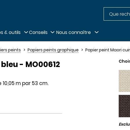
Recherche
pied de page
s & outils
Conseils
Nous connaître
iers peints
Papiers peints graphique
Papier peint Maori cui
Choi
é bleu - MO00612
e 10,05 m par 53 cm.
Excl