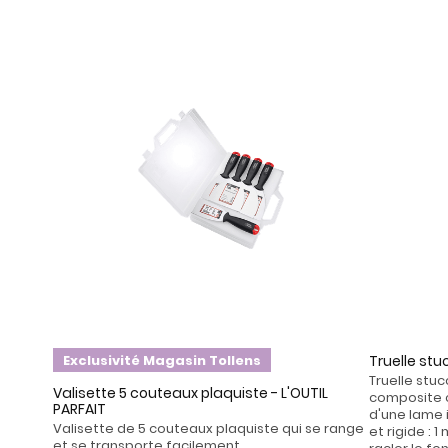
Exclusivité Magasin Tollens
Truelle stu
Truelle st
Valisette 5 couteaux plaquiste - L'OUTIL
composite 
PARFAIT
d'une lame i
Valisette de 5 couteaux plaquiste qui se range
et rigide : 
et se transporte facilement.