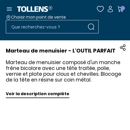
Accéder au menu
0
Choisir mon point de vente
Rechercher dans l
Passer la liste des magasins et aller au pied
Rechercher dans le site
Marteau de menuisier - L'OUTIL PARFAIT
Marteau de menuisier composé d'un manche
frêne bicolore avec une tête traitée, polie,
vernie et plate pour clous et chevilles. Blocage
de la tête en résine sur coin métal.
Voir la description complète