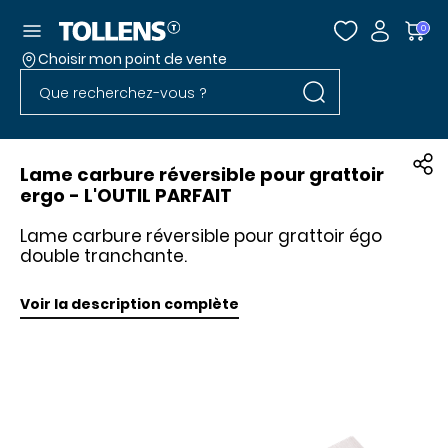
Accéder au menu
0
Choisir mon point de vente
Rechercher dans l
Passer la liste des magasins et aller au pied
Rechercher dans le site
Lame carbure réversible pour grattoir
ergo - L'OUTIL PARFAIT
Lame carbure réversible pour grattoir égo
double tranchante.
Voir la description complète