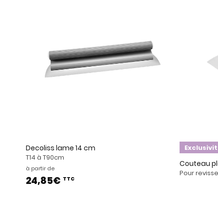
Decoliss lame 14 cm
Exclusivi
T14 à T90cm
Couteau pl
à partir de
Pour revisser
24,85€
TTC