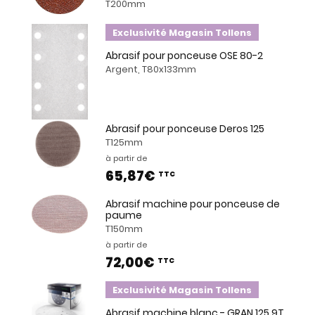
T200mm
Exclusivité Magasin Tollens
Abrasif pour ponceuse OSE 80-2
Argent, T80x133mm
Abrasif pour ponceuse Deros 125
T125mm
à partir de
65,87€
TTC
Abrasif machine pour ponceuse de
paume
T150mm
à partir de
72,00€
TTC
Exclusivité Magasin Tollens
Abrasif machine blanc - GRAN 125 9T