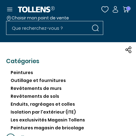
Accéder au menu
0
Choisir mon point de vente
Rechercher dans l
Passer la liste des magasins et aller au pied
Rechercher dans le site
Catégories
Peintures
Outillage et fournitures
Revêtements de murs
Revêtements de sols
Enduits, ragréages et colles
Isolation par l'extérieur (ITE)
Les exclusivités Magasin Tollens
Peintures magasin de bricolage