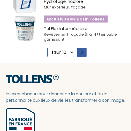
Hydrofuge Incolore
Mur extérieur, façade
Exclusivité Magasin Tollens
Tol Flex Intermédiaire
Revêtement façade (I1 à I4) teintable
garnissant
1
2
3
4
5
6
Inspirer chacun pour donner de la couleur et de la
7
personnalité aux lieux de vie, les transformer à son image.
8
9
10