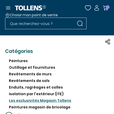
Accéder au menu
0
Choisir mon point de vente
Rechercher dans l
Passer la liste des magasins et aller au pied
Rechercher dans le site
Catégories
Peintures
Outillage et fournitures
Revêtements de murs
Revêtements de sols
Enduits, ragréages et colles
Isolation par l'extérieur (ITE)
Les exclusivités Magasin Tollens
Peintures magasin de bricolage