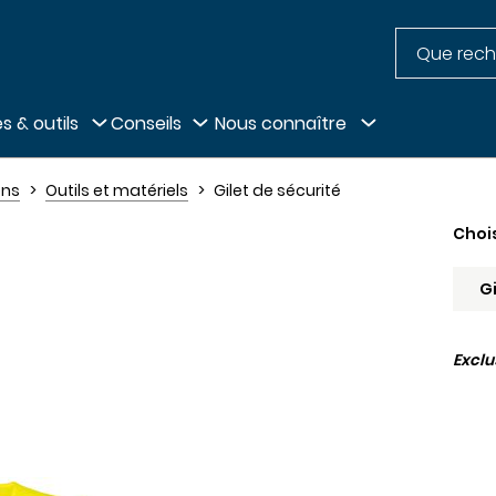
Recherche
pied de page
s & outils
Conseils
Nous connaître
ens
Outils et matériels
Gilet de sécurité
Choi
Excl