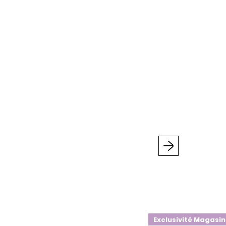
Suivant
Exclusivité Magasin