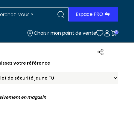
Rechercher dans le site
r dans le site
Espace PRO
Choisir mon point de vente
0
sissez votre référence
usivement en magasin