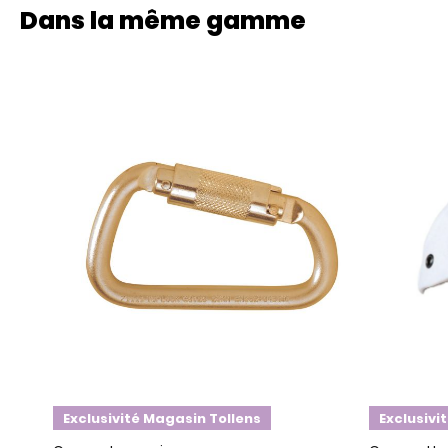
Dans la même gamme
Exclusivité Magasin Tollens
Exclusivi