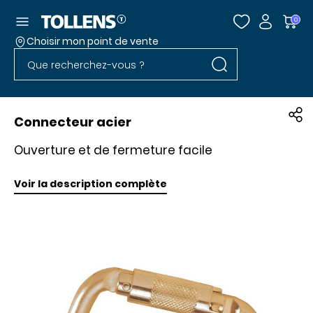
Accéder au menu
0
Choisir mon point de vente
Rechercher dans l
Passer la liste des magasins et aller au pied
Rechercher dans le site
Connecteur acier
Ouverture et de fermeture facile
Voir la description complète