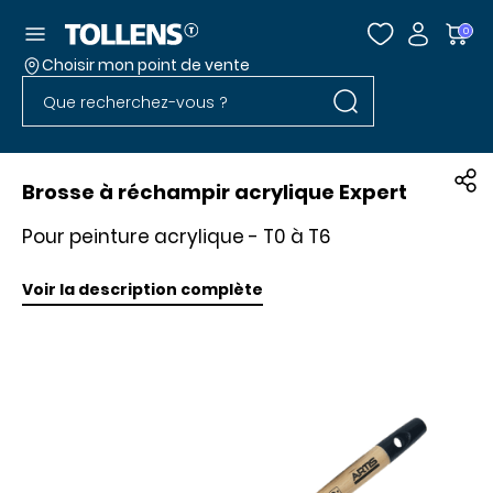
Accéder au menu
0
Choisir mon point de vente
Rechercher dans l
Passer la liste des magasins et aller au pied
Rechercher dans le site
Brosse à réchampir acrylique Expert
Pour peinture acrylique - T0 à T6
Voir la description complète