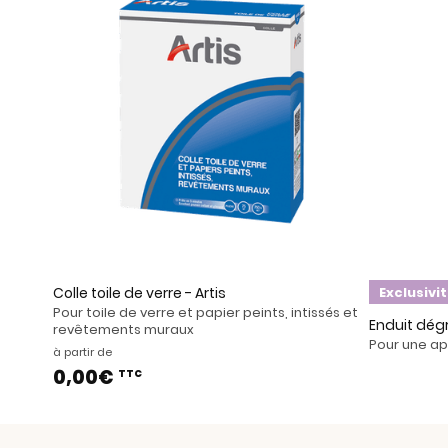
Colle toile de verre - Artis
Exclusivi
Pour toile de verre et papier peints, intissés et
Enduit dég
revêtements muraux
Pour une app
à partir de
0,00€
TTC