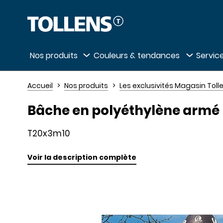
Passer la liste des magasins et aller au 
Nos produits
Couleurs & tendances
Service
Accueil
Nos produits
Les exclusivités Magasin Toll
Bâche en polyéthylène armé
T20x3m10
Voir la description complète