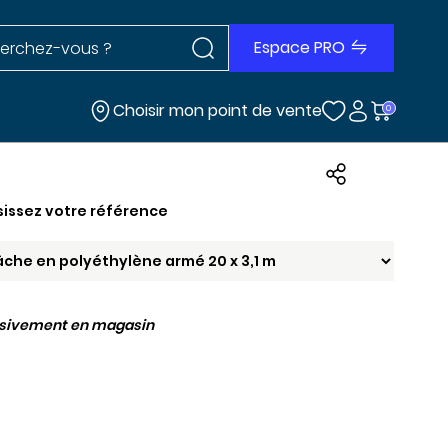
Rechercher dans le site
r dans le site
Espace PRO
Choisir mon point de vente
0
sissez votre référence
usivement en magasin