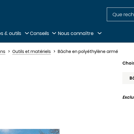
Recherche
pied de page
s & outils
Conseils
Nous connaître
ens
Outils et matériels
Bâche en polyéthylène armé
Choi
Excl