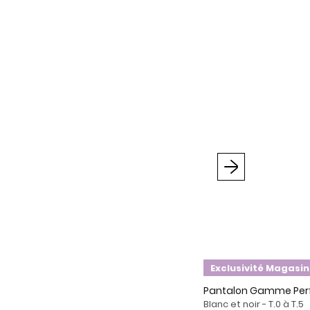
Suivant
Exclusivité Magasin
Pantalon Gamme Pe
Blanc et noir - T.0 à T.5