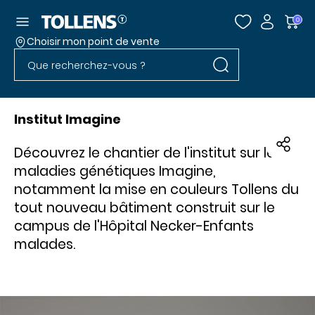
Accéder au menu
0
Choisir mon point de vente
Rechercher dans l
Passer la liste des magasins et aller au pied
Rechercher dans le site
Institut Imagine
Découvrez le chantier de l'institut sur les
maladies génétiques Imagine,
notamment la mise en couleurs Tollens du
tout nouveau bâtiment construit sur le
campus de l'Hôpital Necker-Enfants
malades.