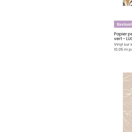
Exclus
Papier pe
vert - L
Vinyl sur
10,05 m p