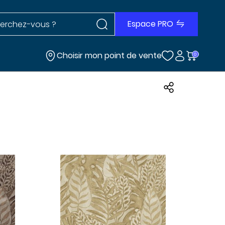
Rechercher dans le site
r dans le site
Espace PRO
Choisir mon point de vente
0