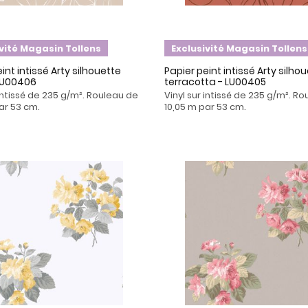
ivité Magasin Tollens
Exclusivité Magasin Tollens
int intissé Arty silhouette
Papier peint intissé Arty silho
LU00406
terracotta - LU00405
 intissé de 235 g/m². Rouleau de
Vinyl sur intissé de 235 g/m². R
ar 53 cm.
10,05 m par 53 cm.