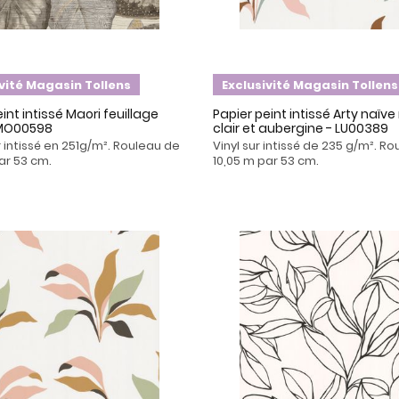
ivité Magasin Tollens
Exclusivité Magasin Tollens
int intissé Maori feuillage
Papier peint intissé Arty naïve
 MO00598
clair et aubergine - LU00389
r intissé en 251g/m². Rouleau de
Vinyl sur intissé de 235 g/m². R
ar 53 cm.
10,05 m par 53 cm.