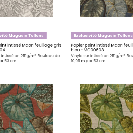
ivité Magasin Tollens
Exclusivité Magasin Tollens
int intissé Maori feuillage gris
Papier peint intissé Maori feui
604
bleu - MO00603
r intissé en 251g/m². Rouleau de
Vinyle sur intissé en 251g/m². R
ar 53 cm.
10,05 m par 53 cm.