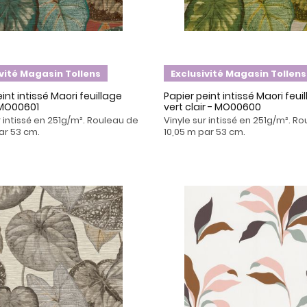
ivité Magasin Tollens
Exclusivité Magasin Tollens
int intissé Maori feuillage
Papier peint intissé Maori feui
 MO00601
vert clair - MO00600
r intissé en 251g/m². Rouleau de
Vinyle sur intissé en 251g/m². R
ar 53 cm.
10,05 m par 53 cm.