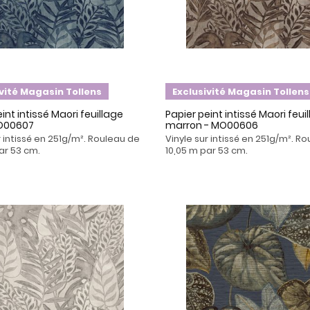
ivité Magasin Tollens
Exclusivité Magasin Tollens
int intissé Maori feuillage
Papier peint intissé Maori feui
MO00607
marron - MO00606
r intissé en 251g/m². Rouleau de
Vinyle sur intissé en 251g/m². R
ar 53 cm.
10,05 m par 53 cm.