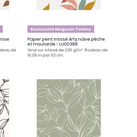
Exclusivité Magasin Tollens
 rose
Papier peint intissé Arty naïve pêche
et moutarde - LU00388
ouleau de
Vinyl sur intissé de 235 g/m². Rouleau de
10,05 m par 53 cm.