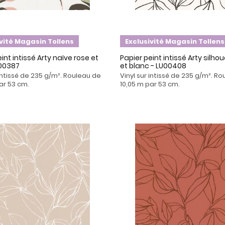
ivité Magasin Tollens
Exclusivité Magasin Tollens
int intissé Arty naïve rose et
Papier peint intissé Arty silhou
U00387
et blanc - LU00408
 intissé de 235 g/m². Rouleau de
Vinyl sur intissé de 235 g/m². R
ar 53 cm.
10,05 m par 53 cm.