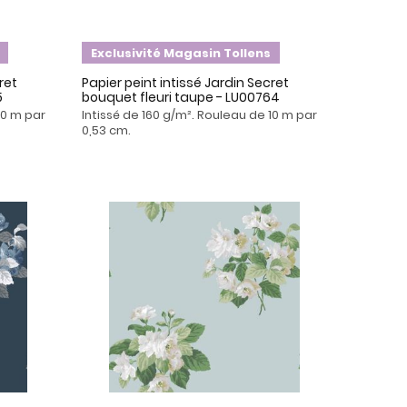
Exclusivité Magasin Tollens
ret
Papier peint intissé Jardin Secret
5
bouquet fleuri taupe - LU00764
10 m par
Intissé de 160 g/m². Rouleau de 10 m par
0,53 cm.