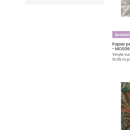
Exclus
Papier pe
- MO00
Vinyle su
10,05 m p