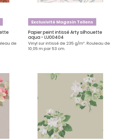
Exclusivité Magasin Tollens
uette
Papier peint intissé Arty silhouette
aqua - LU00404
ouleau de
Vinyl sur intissé de 235 g/m². Rouleau de
10,05 m par 53 cm.