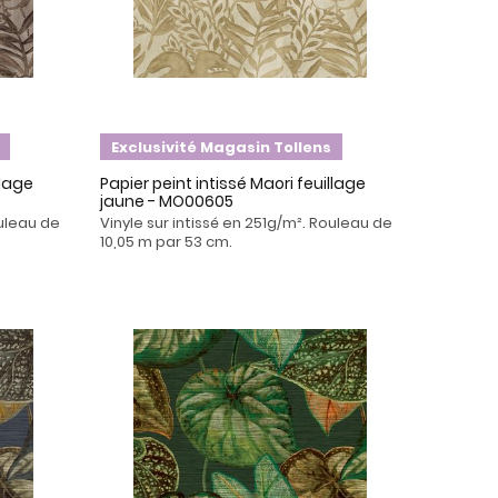
Exclusivité Magasin Tollens
llage
Papier peint intissé Maori feuillage
jaune - MO00605
ouleau de
Vinyle sur intissé en 251g/m². Rouleau de
10,05 m par 53 cm.