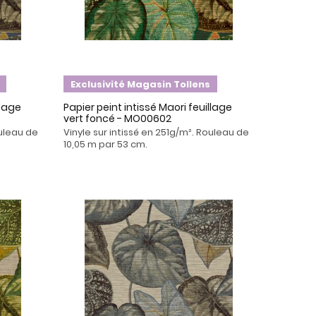
Exclusivité Magasin Tollens
llage
Papier peint intissé Maori feuillage
vert foncé - MO00602
ouleau de
Vinyle sur intissé en 251g/m². Rouleau de
10,05 m par 53 cm.