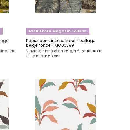
Exclusivité Magasin Tollens
llage
Papier peint intissé Maori feuillage
beige foncé - MO00599
ouleau de
Vinyle sur intissé en 251g/m². Rouleau de
10,05 m par 53 cm.