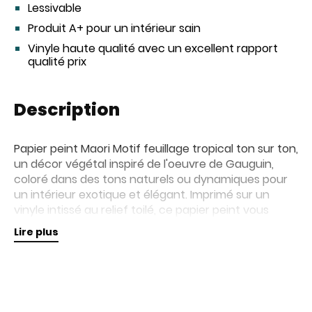
Lessivable
Produit A+ pour un intérieur sain
Vinyle haute qualité avec un excellent rapport
qualité prix
Description
Papier peint Maori Motif feuillage tropical ton sur ton,
un décor végétal inspiré de l'oeuvre de Gauguin,
coloré dans des tons naturels ou dynamiques pour
un intérieur exotique et élégant. Imprimé sur un
vinyle intissé au relief toilé, ce papier peint vous
assure un rendu parfait, une pose facile et une
Lire plus
longévité accrue.
Retrouvez nos collections de papiers peints en
magasin pour plus d'informations.