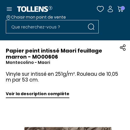
Accéder au menu
0
Choisir mon point de vente
Rechercher dans l
Passer la liste des magasins et aller au pied
Rechercher dans le site
Papier peint intissé Maori feuillage
marron - MO00606
Montecolino
- Maori
Vinyle sur intissé en 251g/m². Rouleau de 10,05
m par 53 cm.
Voir la description complète