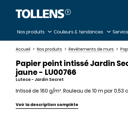
Passer la liste des magasins et aller au 
Nos produits
Couleurs & tendances
Service
Accueil
Nos produits
Revêtements de murs
Pap
Papier peint intissé Jardin Se
jaune - LU00766
Lutece
- Jardin Secret
Intissé de 160 g/m². Rouleau de 10 m par 0,53 
Voir la description complète