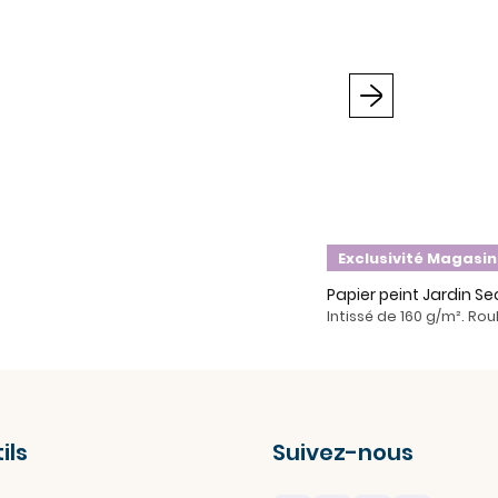
Suivant
Exclusivité Magasin
Papier peint Jardin Se
Intissé de 160 g/m². Ro
ils
Suivez-nous