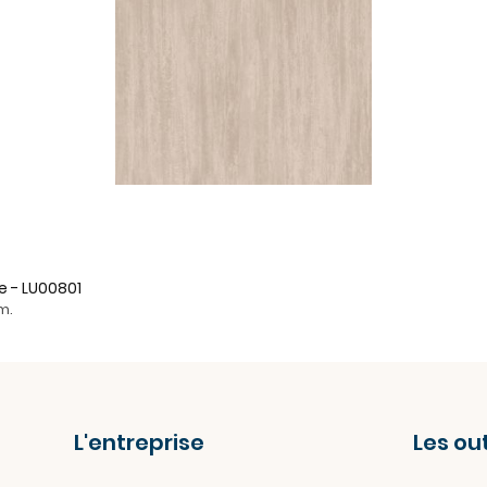
e - LU00801
m.
L'entreprise
Les out