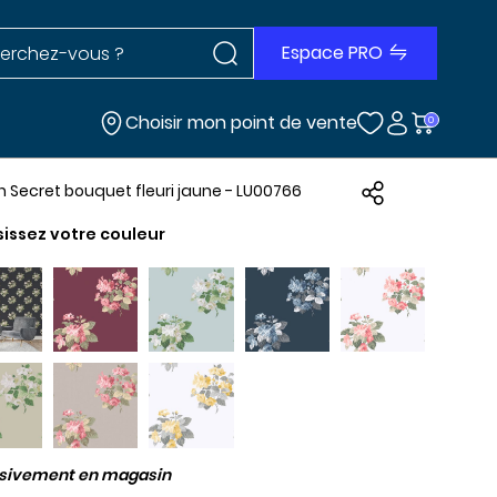
Rechercher dans le site
r dans le site
Espace PRO
Choisir mon point de vente
0
in Secret bouquet fleuri jaune - LU00766
sissez votre couleur
usivement en magasin