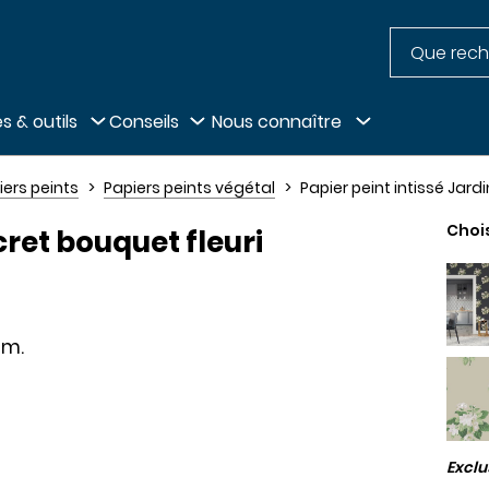
Recherche
pied de page
s & outils
Conseils
Nous connaître
iers peints
Papiers peints végétal
Papier peint intissé Jard
Choi
cret bouquet fleuri
cm.
Excl