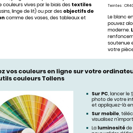
 couleurs vives par le biais des
textiles
Teintes : CR4
ssins, linge de lit) ou par des
objectifs de
Le blanc e
on
comme des vases, des tableaux et
pouvez alo
moderne.
renfonceme
soutenue e
votre pièc
z vos couleurs en ligne sur
votre ordinate
utils couleurs Tollens
Sur PC
, lancer le
photo de votre int
et appliquez-là en
Sur mobile
, télé
visualisez n'impo
La
luminosité
de 