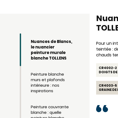
Nuanc
TOLL
Nuances de Blancs,
Pour un in
le nuancier
teintée : 
peinture murale
chauds te
blanche TOLLENS
CR4002-2
DOIGTS DE 
Peinture blanche
murs et plafonds
intérieure : nos
CR4003-5
GRAINE DE 
inspirations
Peinture couvrante
blanche : quelle
peinture blanche