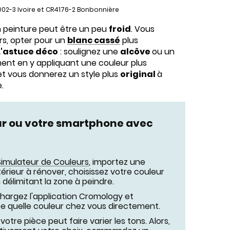
002-3 Ivoire et CR4176-2 Bonbonnière
n peinture peut être un peu
froid
. Vous
rs, opter pour un
blanc cassé
plus
L'astuce déco
: soulignez une
alcôve
ou un
nt en y appliquant une couleur plus
t vous donnerez un style plus
original
à
e.
ur ou votre smartphone avec
Simulateur de Couleurs
, importez une
érieur à rénover, choisissez votre couleur
 délimitant la zone à peindre.
chargez l'application Cromology et
rte quelle couleur chez vous directement.
votre pièce peut faire varier les tons. Alors,