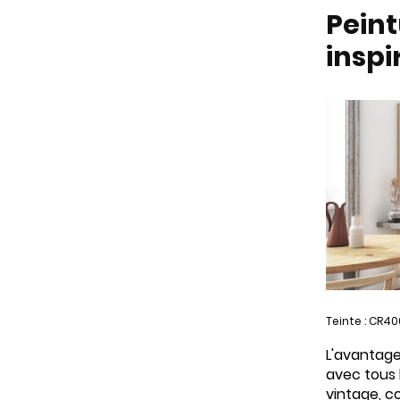
Peint
inspi
Teinte : CR40
L'avantage 
avec tous 
vintage, co