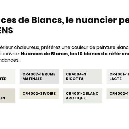
es de Blancs, le nuancier p
ENS
térieur chaleureux, préférez une couleur de peinture Blan
découvrez
Nuances de Blancs, les 10 blancs de référe
ndances :
CR4007-1 BRUME
CR4004-3
CR4001-1
FÉE
MATINALE
RICOTTA
LACTÉ
CR4002-3 IVOIRE
CR4001-2 BLANC
CR4002-1
LIN
ARCTIQUE