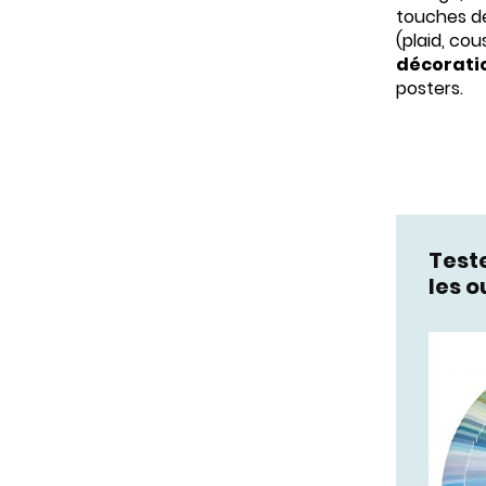
touches de
(plaid, cou
décorati
posters.
Teste
les o