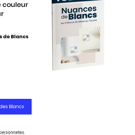
e couleur
ur
s de Blancs
personnelles
.