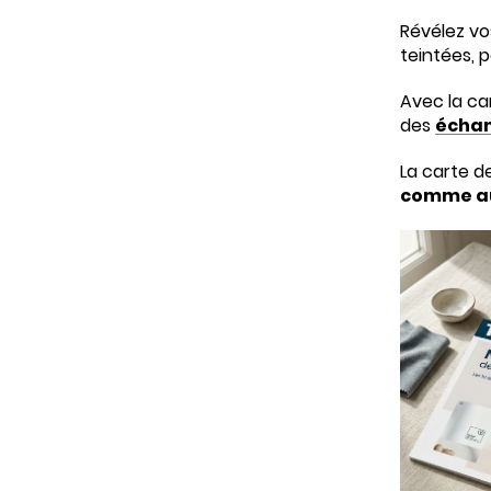
Révélez vo
teintées, 
Avec la ca
des
échan
La carte d
comme au