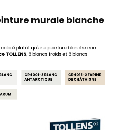
einture murale blanche
c coloré plutôt qu'une peinture blanche non
nce TOLLENS
, 5 blancs froids et 5 blancs
 BLANC
CR4001-3 BLANC
CR4015-2 FARINE
ANTARCTIQUE
DE CHÂTAIGNE
 ARUM