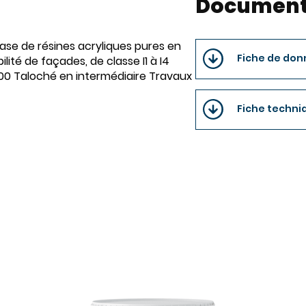
Document
ase de résines acryliques pures en
Fiche de don
ité de façades, de classe I1 à I4
 600 Taloché en intermédiaire Travaux
Fiche techniq