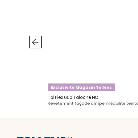
Précédent
Exclusivité Magasin Tollens
Tol Flex 600 Taloché NG
Revêtement façade d’imperméabilité teintab