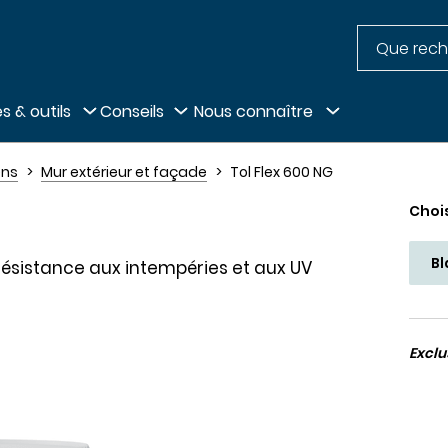
Recherche
pied de page
s & outils
Conseils
Nous connaître
ens
Mur extérieur et façade
Tol Flex 600 NG
Choi
B
ésistance aux intempéries et aux UV
Excl