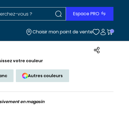
Rechercher dans le site
r dans le site
Espace PRO
Choisir mon point de vente
0
sissez votre couleur
lanc
Autres couleurs
usivement en magasin