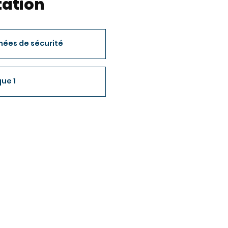
ation
nées de sécurité
ue 1