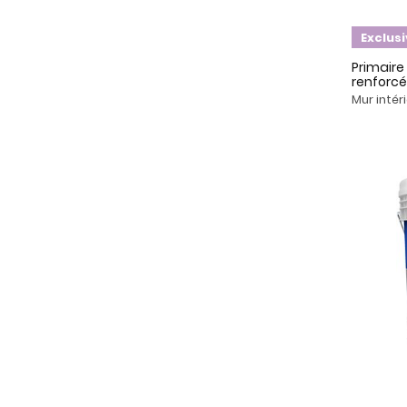
Exclus
Primair
renforcée
Mur intér