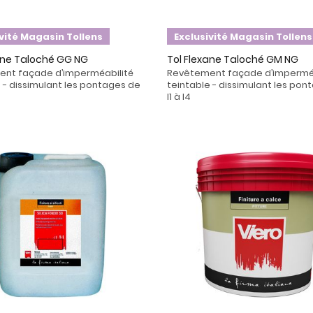
ivité Magasin Tollens
Exclusivité Magasin Tollens
ane Taloché GG NG
Tol Flexane Taloché GM NG
nt façade d’imperméabilité
Revêtement façade d’imperméa
 - dissimulant les pontages de
teintable - dissimulant les pon
I1 à I4