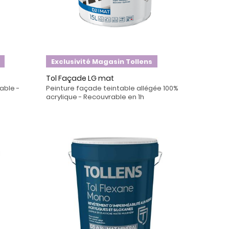
Exclusivité Magasin Tollens
Tol Façade LG mat
able -
Peinture façade teintable allégée 100%
acrylique - Recouvrable en 1h