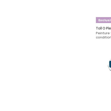
Exclus
Toll O Pl
Peinture 
condition