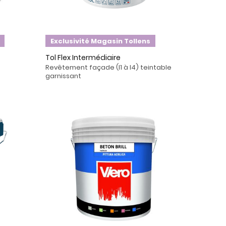
Exclusivité Magasin Tollens
Tol Flex Intermédiaire
Revêtement façade (I1 à I4) teintable
garnissant