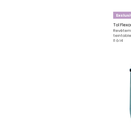
Exclus
Tol Flex
Revêteme
teintable
I1 à I4