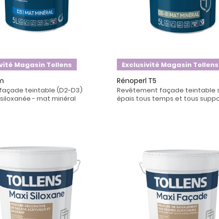
ivité Magasin Tollens
Exclusivité Magasin Tollens
m
Rénoperl T5
 façade teintable (D2-D3)
Revêtement façade teintable 
 siloxanée - mat minéral
épais tous temps et tous suppo