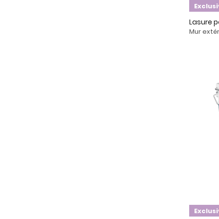
Exclus
Lasure p
Mur exté
Exclus