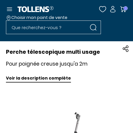
Accéder au menu
0
Choisir mon point de vente
Rechercher dans l
Passer la liste des magasins et aller au pied
Rechercher dans le site
Perche télescopique multi usage
Pour poignée creuse jusqu'a 2m
Voir la description complète