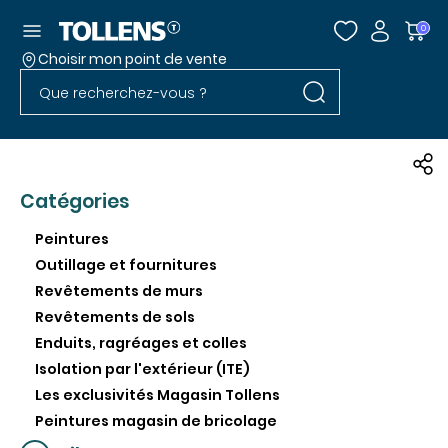
Accéder au menu
0
Choisir mon point de vente
Rechercher dans l
Passer la liste des magasins et aller au pied
Rechercher dans le site
Catégories
Peintures
Outillage et fournitures
Revêtements de murs
Revêtements de sols
Enduits, ragréages et colles
Isolation par l'extérieur (ITE)
Les exclusivités Magasin Tollens
Peintures magasin de bricolage