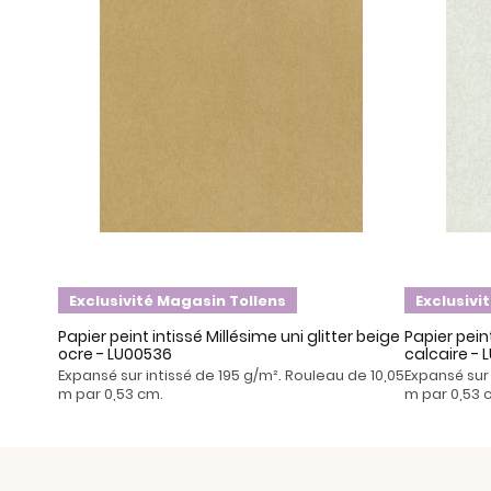
Exclusivité Magasin Tollens
Exclusivi
Papier peint intissé Millésime uni glitter beige
Papier peint
ocre - LU00536
calcaire - 
Expansé sur intissé de 195 g/m². Rouleau de 10,05
Expansé sur 
m par 0,53 cm.
m par 0,53 