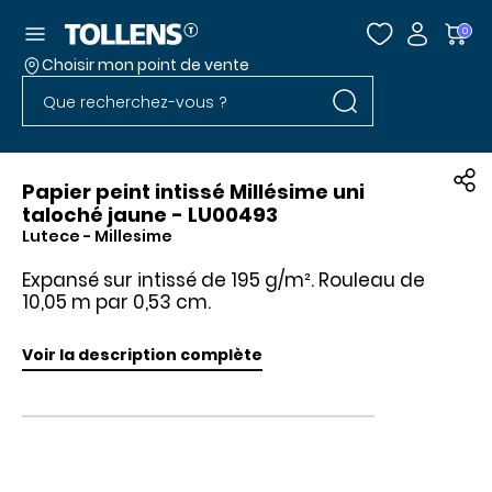
Accéder au menu
0
Choisir mon point de vente
Rechercher dans l
Passer la liste des magasins et aller au pied
Rechercher dans le site
Papier peint intissé Millésime uni
taloché jaune - LU00493
Lutece
- Millesime
Expansé sur intissé de 195 g/m². Rouleau de
10,05 m par 0,53 cm.
Voir la description complète