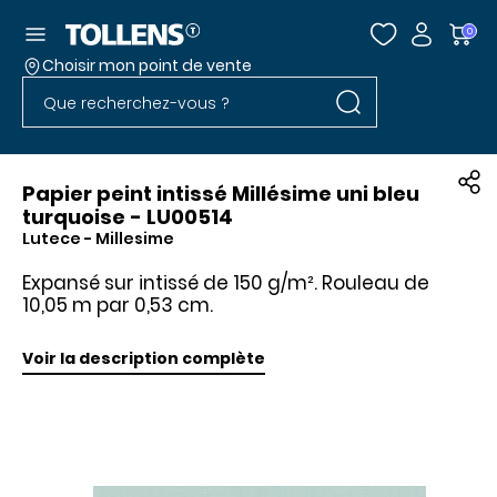
Accéder au menu
0
Choisir mon point de vente
Rechercher dans l
Passer la liste des magasins et aller au pied
Rechercher dans le site
Papier peint intissé Millésime uni bleu
turquoise - LU00514
Lutece
- Millesime
Expansé sur intissé de 150 g/m². Rouleau de
10,05 m par 0,53 cm.
Voir la description complète