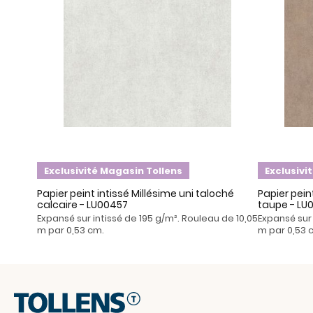
Exclusivité Magasin Tollens
Exclusivi
Papier peint intissé Millésime uni taloché
Papier pein
calcaire - LU00457
taupe - LU
Expansé sur intissé de 195 g/m². Rouleau de 10,05
Expansé sur 
m par 0,53 cm.
m par 0,53 