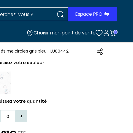
Rechercher dans le site
r dans le site
Espace PRO
Choisir mon point de vente
0
llésime circles gris bleu - LU00442
sissez votre couleur
sissez votre quantité
+
TTC