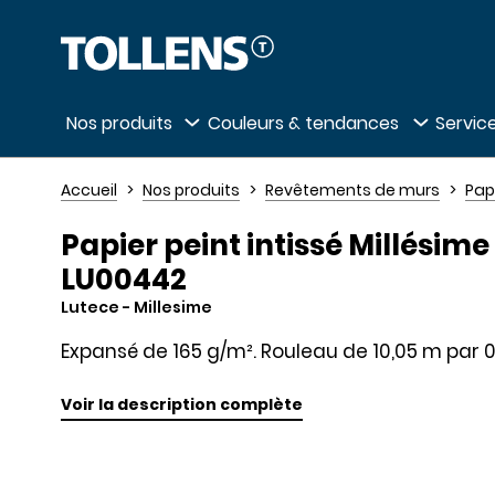
Passer la liste des magasins et aller au 
Nos produits
Couleurs & tendances
Service
Accueil
Nos produits
Revêtements de murs
Pap
Papier peint intissé Millésime 
LU00442
Lutece
- Millesime
Expansé de 165 g/m². Rouleau de 10,05 m par 0
Voir la description complète