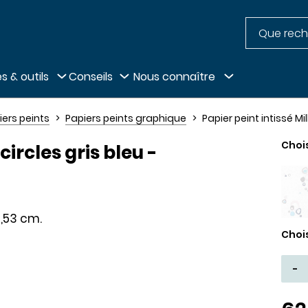
Recherche
pied de page
s & outils
Conseils
Nous connaître
iers peints
Papiers peints graphique
Papier peint intissé Mi
Choi
circles gris bleu -
,53 cm.
Choi
-