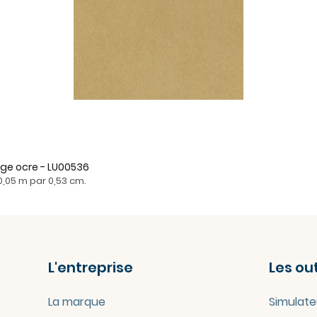
eige ocre - LU00536
0,05 m par 0,53 cm.
L'entreprise
Les out
La marque
Simulate