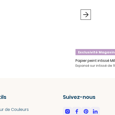
Suivant
Exclusivité Magasin
Papier peint intissé Mi
Expansé sur intissé de 
ils
Suivez-nous
ur de Couleurs