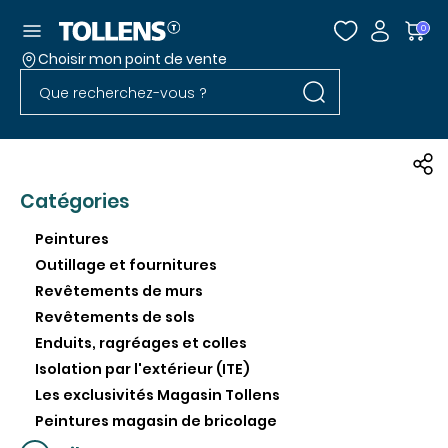
Accéder au menu
0
Choisir mon point de vente
Rechercher dans l
Passer la liste des magasins et aller au pied
Rechercher dans le site
Catégories
Peintures
Outillage et fournitures
Revêtements de murs
Revêtements de sols
Enduits, ragréages et colles
Isolation par l'extérieur (ITE)
Les exclusivités Magasin Tollens
Peintures magasin de bricolage