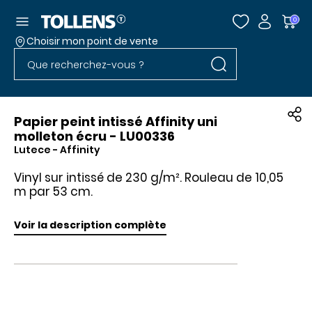
Accéder au menu
0
Choisir mon point de vente
Rechercher dans l
Passer la liste des magasins et aller au pied
Rechercher dans le site
Papier peint intissé Affinity uni
molleton écru - LU00336
Lutece
- Affinity
Vinyl sur intissé de 230 g/m². Rouleau de 10,05
m par 53 cm.
Voir la description complète