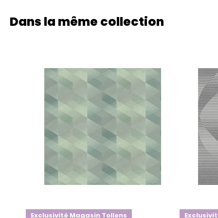
Dans la même collection
Exclusivité Magasin Tollens
Exclusivi