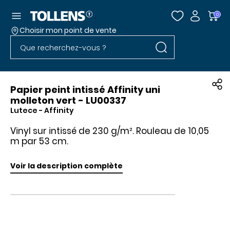
Accéder au menu
0
Choisir mon point de vente
Rechercher dans l
Passer la liste des magasins et aller au pied
Rechercher dans le site
Papier peint intissé Affinity uni
molleton vert - LU00337
Lutece
- Affinity
Vinyl sur intissé de 230 g/m². Rouleau de 10,05
m par 53 cm.
Voir la description complète