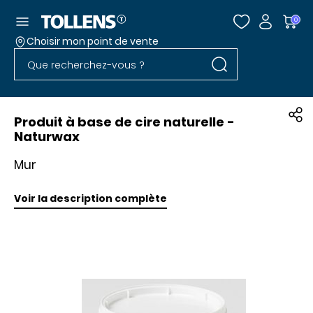
Accéder au menu
0
Choisir mon point de vente
Rechercher dans l
Passer la liste des magasins et aller au pied
Rechercher dans le site
Produit à base de cire naturelle -
Naturwax
Mur
Voir la description complète