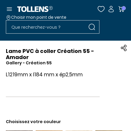
Accéder au menu
0
Choisir mon point de vente
Rechercher dans l
Passer la liste des magasins et aller au pied
Rechercher dans le site
Lame PVC à coller Création 55 -
Amador
Gallery
- Création 55
L1219mm x l184 mm x ép2,5mm
Choisissez votre couleur