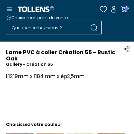
Accéder au menu
0
Choisir mon point de vente
Rechercher dans l
Passer la liste des magasins et aller au pied
Rechercher dans le site
Lame PVC à coller Création 55 - Rustic
Oak
Gallery
- Création 55
L1219mm x l184 mm x ép2,5mm
Choisissez votre couleur