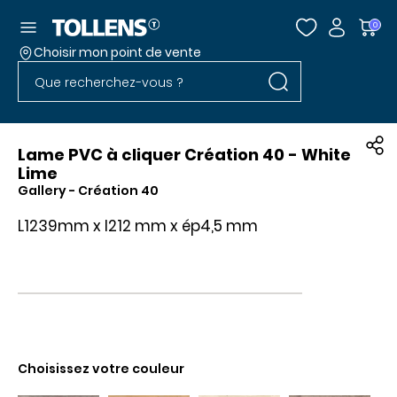
Accéder au menu
0
Choisir mon point de vente
Rechercher dans l
Passer la liste des magasins et aller au pied
Rechercher dans le site
Lame PVC à cliquer Création 40 - White
Lime
Gallery
- Création 40
L1239mm x l212 mm x ép4,5 mm
Choisissez votre couleur