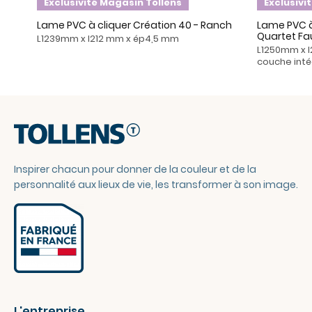
Exclusivité Magasin Tollens
Exclusivi
Lame PVC à cliquer Création 40 - Ranch
Lame PVC à 
Quartet Fa
L1239mm x l212 mm x ép4,5 mm
L1250mm x 
couche int
Inspirer chacun pour donner de la couleur et de la
personnalité aux lieux de vie, les transformer à son image.
L'entreprise