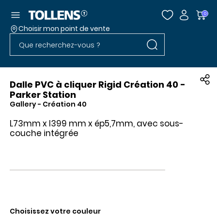
Accéder au menu
0
Choisir mon point de vente
Rechercher dans l
Passer la liste des magasins et aller au pied
Rechercher dans le site
Dalle PVC à cliquer Rigid Création 40 -
Parker Station
Gallery
- Création 40
L73mm x l399 mm x ép5,7mm, avec sous-
couche intégrée
Choisissez votre couleur