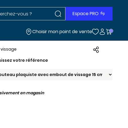
Rechercher dans le site
r dans le site
Espace PRO
Choisir mon point de vente
0
 vissage
sissez votre référence
usivement en magasin