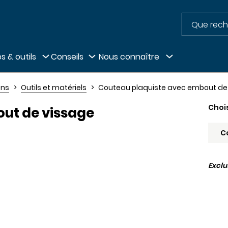
Recherche
pied de page
s & outils
Conseils
Nous connaître
ens
Outils et matériels
Couteau plaquiste avec embout de
Choi
ut de vissage
Excl