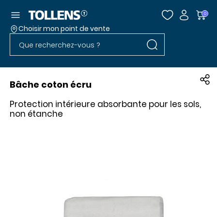
Accéder au menu
0
Choisir mon point de vente
Rechercher dans l
Passer la liste des magasins et aller au pied
Rechercher dans le site
Bâche coton écru
Protection intérieure absorbante pour les sols,
non étanche