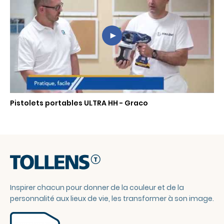
Vous
n'avez
pas
accepté
'utilisation
Pistolets portables ULTRA HH - Graco
des
cookies
YouTube
Autoriser
les
Inspirer chacun pour donner de la couleur et de la
cookies
pour
personnalité aux lieux de vie, les transformer à son image.
afficher
la
vidéo