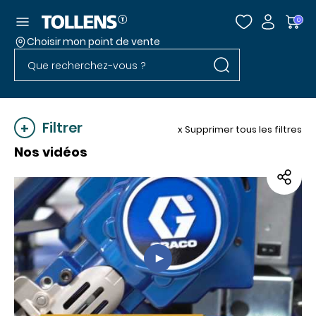
Accéder au menu
0
Choisir mon point de vente
Rechercher dans l
Passer la liste des magasins et aller au pied
Rechercher dans le site
Filtrer
x Supprimer tous les filtres
Nos vidéos