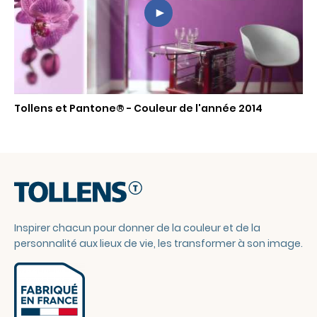
Vous
n'avez
pas
accepté
'utilisation
Tollens et Pantone® - Couleur de l'année 2014
des
cookies
YouTube
Autoriser
les
Inspirer chacun pour donner de la couleur et de la
cookies
pour
personnalité aux lieux de vie, les transformer à son image.
afficher
la
vidéo