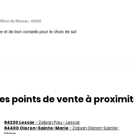
, Mont-de-Marsan, 40000
le et de bon conseils pour le choix de sol
es points de vente à proximi
64230 Lescar
- Zolpan Pau - Lescar
64400 Oloron-Sainte-Marie
- Zolpan Oloron-Sainte-
Marie