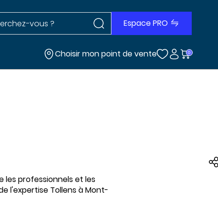
Rechercher dans le site
r dans le site
Espace PRO
Choisir mon point de vente
0
 les professionnels et les
de l'expertise Tollens à Mont-