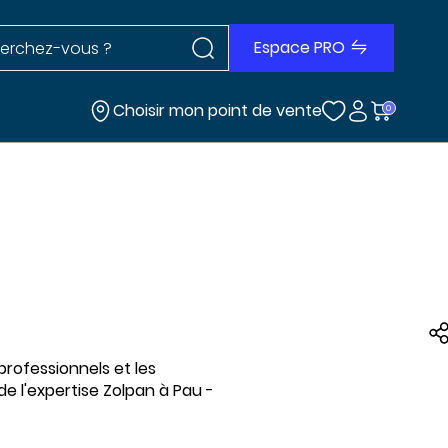
Rechercher dans le site
r dans le site
Espace PRO
Choisir mon point de vente
0
professionnels et les
e l'expertise Zolpan à Pau -