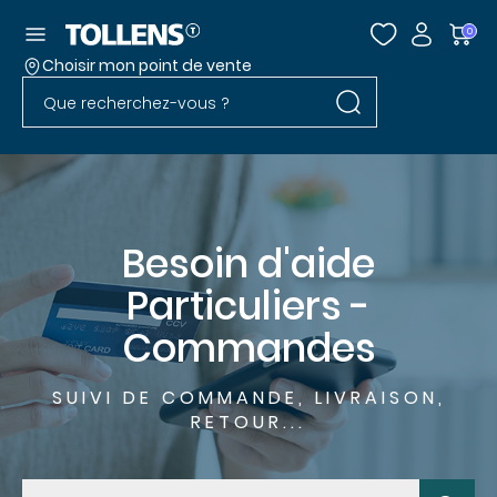
Accéder au menu
0
Choisir mon point de vente
Rechercher dans l
Passer la liste des magasins et aller au pied
Rechercher dans le site
Besoin d'aide
Particuliers -
Commandes
SUIVI DE COMMANDE, LIVRAISON,
RETOUR...