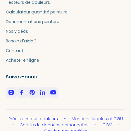
Testeurs de Couleurs
32
Calculateur quantité peinture
33
34
Documentations peinture
35
Nos vidéos
36
Besoin d'aide ?
37
38
Contact
39
Acheter en ligne
40
41
Suivez-nous
42
43
Précisions des couleurs
Mentions légales et CGU
Charte de données personnelles
CGV