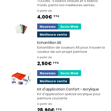
TOLLENS : 5 blancs chauds et 5 blancs
froids, parmi nos meilleures ventes.
à partir de
4,00€
TTC
Nouveau
Exclu Web
Meilleure vente
Echantillon A5
Echantillon de couleurs A5 pour trouver la
couleur de son projet peinture
à partir de
2,50€
TTC
Nouveau
Exclu Web
Meilleure vente
Kit d'application Confort - Acrylique
Kit d'application spécial acrylique pour
peinture courante
à partir de
28,90€
TTC