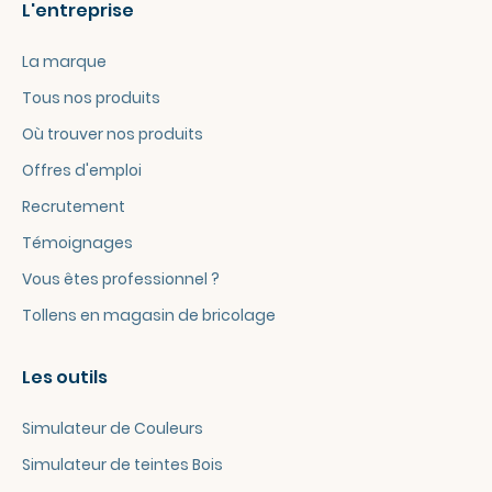
L'entreprise
15
16
La marque
17
Tous nos produits
18
Où trouver nos produits
19
20
Offres d'emploi
21
Recrutement
22
Témoignages
23
Vous êtes professionnel ?
24
25
Tollens en magasin de bricolage
26
27
Les outils
28
29
Simulateur de Couleurs
30
Simulateur de teintes Bois
31