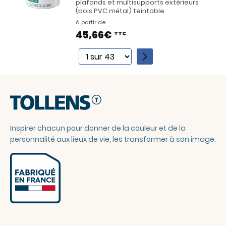
plafonds et multisupports extérieurs
(bois PVC métal) teintable
à partir de
45,66€
TTC
1
2
3
4
5
6
Inspirer chacun pour donner de la couleur et de la
7
personnalité aux lieux de vie, les transformer à son image.
8
9
10
11
12
13
14