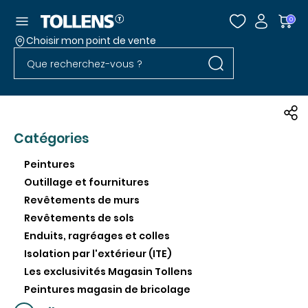
Accéder au menu
0
Choisir mon point de vente
Rechercher dans l
Passer la liste des magasins et aller au pied
Rechercher dans le site
Catégories
Peintures
Outillage et fournitures
Revêtements de murs
Revêtements de sols
Enduits, ragréages et colles
Isolation par l'extérieur (ITE)
Les exclusivités Magasin Tollens
Peintures magasin de bricolage