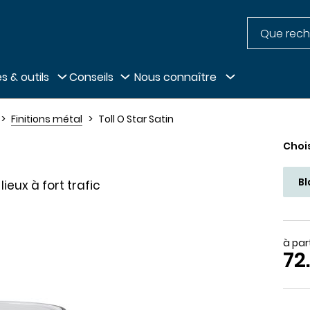
Recherche
pied de page
s & outils
Conseils
Nous connaître
Finitions métal
Toll O Star Satin
Choi
B
ieux à fort trafic
à par
72