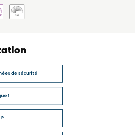
ation
nées de sécurité
ue 1
LP