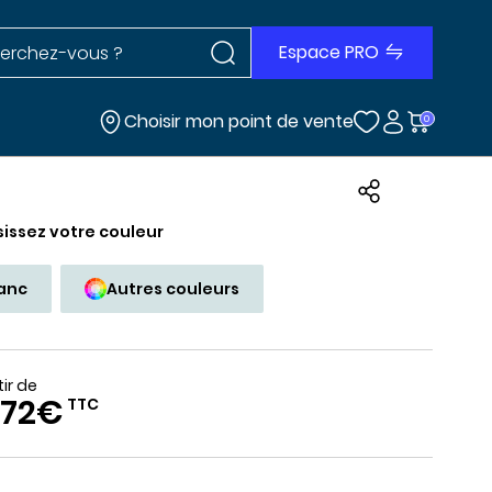
Rechercher dans le site
r dans le site
Espace PRO
Choisir mon point de vente
0
sissez votre couleur
lanc
Autres couleurs
tir de
.72€
TTC