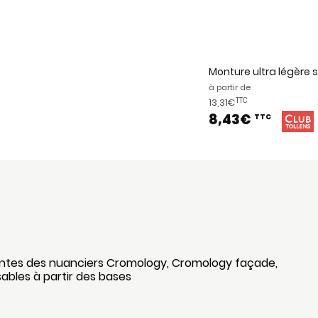
Monture ultra légère s
à partir de
13,31€
TTC
8,43€
TTC
intes des nuanciers Cromology, Cromology façade,
sables à partir des bases