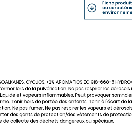
Fiche produit
ou caractéri
environneme
ISOALKANES, CYCLICS, <2% AROMATICS EC 918-668-5 HYDRO
er lors de la pulvérisation. Ne pas respirer les aérosols ni
iquide et vapeurs inflammables. Peut provoquer somnolen
me. Tenir hors de portée des enfants. Tenir à l'écart de l
n. Ne pas fumer. Ne pas respirer les vapeurs et aérosols. 
t. Porter des gants de protection/des vêtements de protec
tre de collecte des déchets dangereux ou spéciaux.