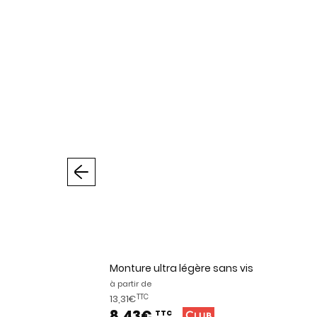
Précédent
Monture ultra légère sans vis
à partir de
13,31€
TTC
8,43€
TTC