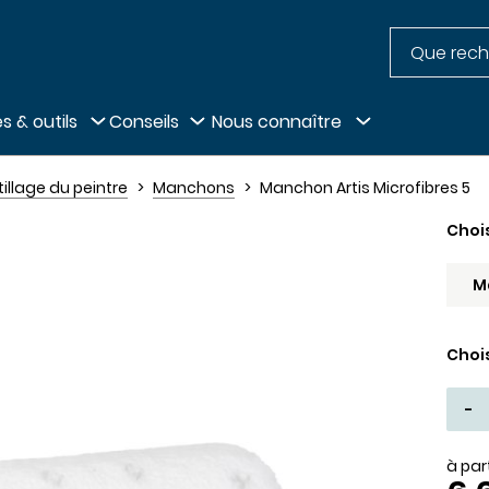
Recherche
pied de page
s & outils
Conseils
Nous connaître
illage du peintre
Manchons
Manchon Artis Microfibres 5
Choi
Choi
-
à par