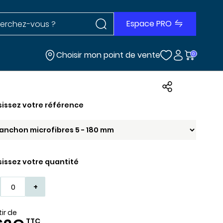
Rechercher dans le site
r dans le site
Espace PRO
Choisir mon point de vente
0
sissez votre référence
sissez votre quantité
+
tir de
TTC