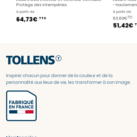
Protège des intempéries
- hautement
à partir de
à partir de
64,73€
83,80€
TTC
TTC
51,42€
T
Inspirer chacun pour donner de la couleur et de la
personnalité aux lieux de vie, les transformer à son image.