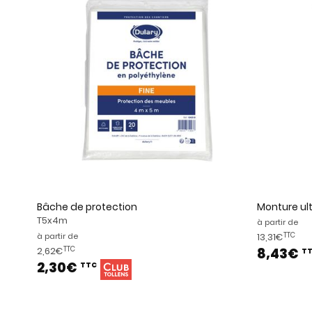
Bâche de protection
Monture ult
T5x4m
à partir de
à partir de
13,31€
TTC
2,62€
8,43€
TTC
T
2,30€
TTC