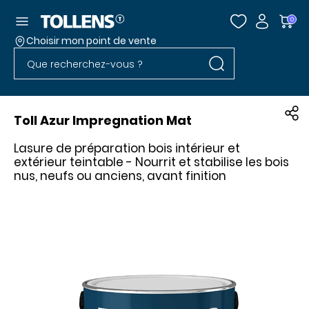
Accéder au menu
0
Choisir mon point de vente
Rechercher dans l
Passer la liste des magasins et aller au pied
Rechercher dans le site
Toll Azur Impregnation Mat
Lasure de préparation bois intérieur et
extérieur teintable - Nourrit et stabilise les bois
nus, neufs ou anciens, avant finition