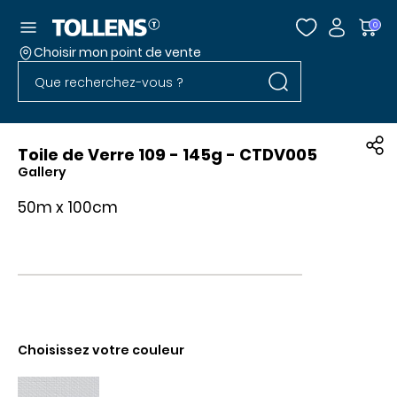
Accéder au menu
0
Choisir mon point de vente
Rechercher dans l
Passer la liste des magasins et aller au pied
Rechercher dans le site
Toile de Verre 109 - 145g - CTDV005
Gallery
50m x 100cm
Choisissez votre couleur